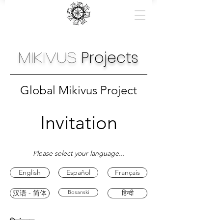
Projects
Mikivus
Global Mikivus Project
Invitation
Please select your language...
English
Español
Français
汉语 - 简体
Bosanski
हिन्दी